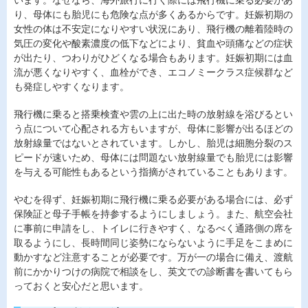
います。なぜなら、海外旅行に行く際には飛行機に乗る必要があ
り、母体にも胎児にも危険な点が多くあるからです。妊娠初期の
女性の体は不安定になりやすい状況にあり、飛行機の離着陸時の
気圧の変化や酸素濃度の低下などにより、貧血や頭痛などの症状
が出たり、つわりがひどくなる場合もあります。妊娠初期には血
流が悪くなりやすく、血栓ができ、エコノミークラス症候群など
も発症しやすくなります。
飛行機に乗ると搭乗検査や雲の上に出た時の放射線を浴びるとい
う点について心配される方もいますが、母体に影響が出るほどの
放射線量ではないとされています。しかし、胎児は細胞分裂のス
ピードが速いため、母体には問題ない放射線量でも胎児には影響
を与える可能性もあるという指摘がされていることもあります。
やむを得ず、妊娠初期に飛行機に乗る必要がある場合には、必ず
保険証と母子手帳を持参するようにしましょう。また、航空会社
に事前に申請をし、トイレに行きやすく、なるべく通路側の席を
取るようにし、長時間同じ姿勢にならないように手足をこまめに
動かすなど注意することが必要です。万が一の場合に備え、渡航
前にかかりつけの病院で相談をし、英文での診断書を書いてもら
っておくと安心だと思います。