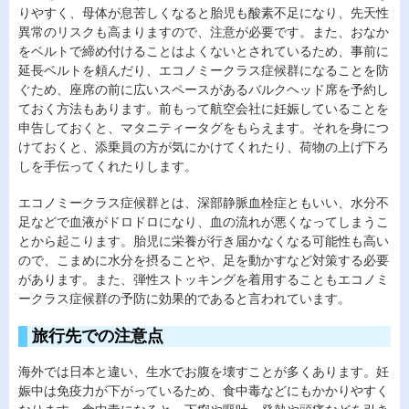
りやすく、母体が息苦しくなると胎児も酸素不足になり、先天性
異常のリスクも高まりますので、注意が必要です。また、おなか
をベルトで締め付けることはよくないとされているため、事前に
延長ベルトを頼んだり、エコノミークラス症候群になることを防
ぐため、座席の前に広いスペースがあるバルクヘッド席を予約し
ておく方法もあります。前もって航空会社に妊娠していることを
申告しておくと、マタニティータグをもらえます。それを身につ
けておくと、添乗員の方が気にかけてくれたり、荷物の上げ下ろ
しを手伝ってくれたりします。
エコノミークラス症候群とは、深部静脈血栓症ともいい、水分不
足などで血液がドロドロになり、血の流れが悪くなってしまうこ
とから起こります。胎児に栄養が行き届かなくなる可能性も高い
ので、こまめに水分を摂ることや、足を動かすなど対策する必要
があります。また、弾性ストッキングを着用することもエコノミ
ークラス症候群の予防に効果的であると言われています。
旅行先での注意点
海外では日本と違い、生水でお腹を壊すことが多くあります。妊
娠中は免疫力が下がっているため、食中毒などにもかかりやすく