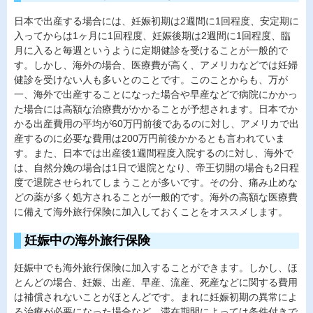
日本で出産する場合には、妊娠初期は2週間に1回程度、安定期に
入ってからは1ヶ月に1回程度、妊娠後期は2週間に1回程度、臨
月に入ると毎週というように定期健診を受けることが一般的で
す。しかし、海外の場合、医療費が高く、アメリカなどでは妊婦
健診を受けない人も多いとのことです。このことからも、万が
一、海外で出産することになった場合や早産などで病院にかかっ
た場合には高額な治療費がかかることが予想されます。日本でか
かる出産費用の平均が60万円前後であるのに対し、アメリカで出
産するのに必要な費用は200万円前後かかるとも言われていま
す。また、日本では出産後1週間程度入院するのに対し、海外で
は、自然分娩の場合は1日で退院となり、帝王切開の場合も2日程
度で退院させられてしまうことが多いです。その分、痛み止めな
どの薬が多く処方されることが一般的です。海外の高額な医療費
に備えて海外旅行保険に加入しておくことをオススメします。
妊娠中の海外旅行保険
妊娠中でも海外旅行保険に加入することができます。しかし、ほ
とんどの場合、妊娠、出産、早産、流産、死産などに関する費用
は補償されないことがほとんどです。まれに妊娠初期の異常によ
る治療が必要になった場合など、滞在期間によっては条件付きで