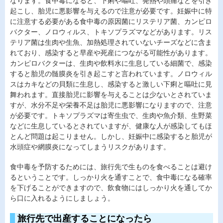
なります。食中毒になると、下痢や嘔吐、発熱や頭痛などを引き
起こし、胎児に悪影響を与えるので注意が必要です。妊娠中に特
に注意する必要がある食中毒の原因菌にリステリア菌、カンピロ
バクター、ノロウィルス、トキソプラズマなどがあります。リス
テリア菌は生肉や生魚、加熱処理されていないチーズなどに含ま
れており、感染すると早産や死産につながる可能性があります。
カンピロバクターは、生肉や飲料水に生息している細菌で、感染
すると胎児の髄膜炎を引き起こすと言われています。ノロウィル
スはカキなどの貝類に生息し、感染すると激しい下痢と嘔吐に見
舞われます。直接胎児に影響を与えることは少ないとされていま
すが、水分不足や栄養不足は胎児に悪影響になりますので、注意
が必要です。トキソプラズマは寄生虫で、生肉や魚介類、生野菜
などに生息しているとされていますが、健康な人が感染してもほ
とんど問題は起こりません。しかし、妊娠中に感染すると胎児が
水頭症や網膜炎になってしまうリスクがあります。
食中毒を予防するためには、旅行先で生ものを食べることは避け
るということです。しっかり火を通すことで、食中毒になる確率
を下げることができますので、飲食物にはしっかり火を通してか
ら口に入れるようにしましょう。
旅行先で出産することになったら