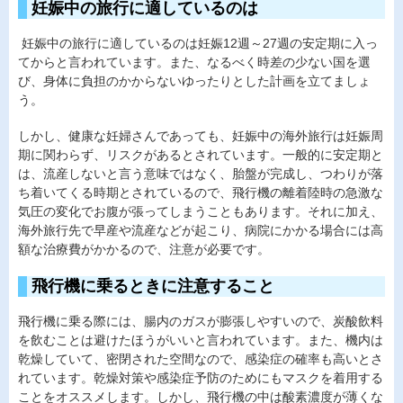
妊娠中の旅行に適しているのは
妊娠中の旅行に適しているのは妊娠12週～27週の安定期に入っ
てからと言われています。また、なるべく時差の少ない国を選
び、身体に負担のかからないゆったりとした計画を立てましょ
う。
しかし、健康な妊婦さんであっても、妊娠中の海外旅行は妊娠周
期に関わらず、リスクがあるとされています。一般的に安定期と
は、流産しないと言う意味ではなく、胎盤が完成し、つわりが落
ち着いてくる時期とされているので、飛行機の離着陸時の急激な
気圧の変化でお腹が張ってしまうこともあります。それに加え、
海外旅行先で早産や流産などが起こり、病院にかかる場合には高
額な治療費がかかるので、注意が必要です。
飛行機に乗るときに注意すること
飛行機に乗る際には、腸内のガスが膨張しやすいので、炭酸飲料
を飲むことは避けたほうがいいと言われています。また、機内は
乾燥していて、密閉された空間なので、感染症の確率も高いとさ
れています。乾燥対策や感染症予防のためにもマスクを着用する
ことをオススメします。しかし、飛行機の中は酸素濃度が薄くな