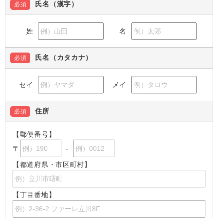
氏名（漢字）
必須
姓
名
氏名（カタカナ）
必須
セイ
メイ
住所
必須
【郵便番号】
〒
-
【都道府県・市区町村】
【丁目番地】