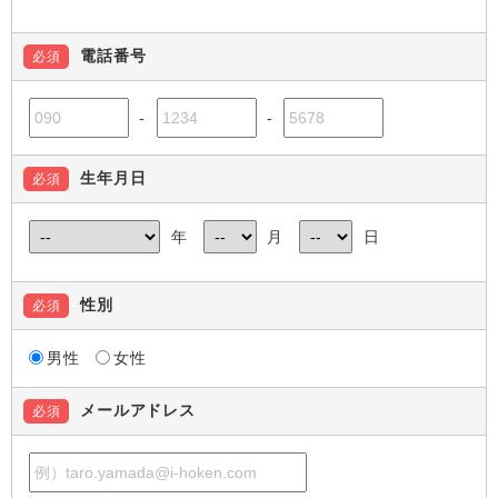
電話番号
必須
-
-
生年月日
必須
年
月
日
性別
必須
男性
女性
メールアドレス
必須