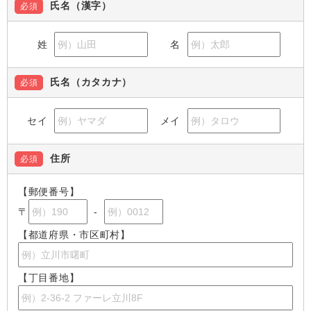
氏名（漢字）
必須
姓
名
氏名（カタカナ）
必須
セイ
メイ
住所
必須
【郵便番号】
〒
-
【都道府県・市区町村】
【丁目番地】