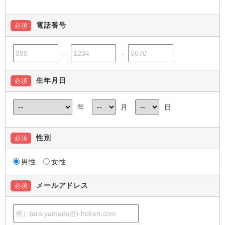
電話番号
必須
-
-
生年月日
必須
年
月
日
性別
必須
男性
女性
メールアドレス
必須