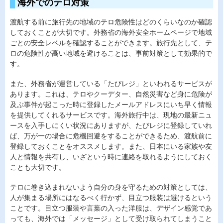
海外でのテロ対策
渡航する前に旅行先の地域のテロ危険性はどのくらいなのか確認
しておくことが大切です。外務省の海外安全ホームページで地域
ごとの安全レベルを確認することができます。旅行先として、テ
ロの危険性が高い地域を避けることは、事前対策として効果的で
す。
また、外務省が運営している「たびレジ」といわれるサービスが
あります。これは、テロやクーデター、自然災害など身に危険が
及ぶ事件が起こった時に登録したメールアドレスにいち早く情報
を提供してくれるサービスです。海外旅行中は、現地の最新ニュ
ースを入手しにくい状況にありますが、たびレジに登録していれ
ば、万が一の場合に危機回避をすることができるため、渡航前に
登録しておくことをオススメします。また、日本にいる家族や友
人と情報を共有し、いざという時に連絡を取れるようにしておく
ことも大切です。
テロに巻き込まれないよう自分の身を守るための対策としては、
人が集まる場所にはなるべく行かず、目立つ服装は避けるという
ことです。目立つ服装や言葉の入った洋服は、デザイン感覚であ
っても、海外では「メッセージ」として受け取られてしまうこと