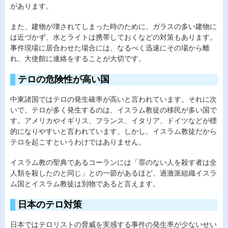
があります。
また、建物が壊されてしまった時のために、ガラスの多い建物に
は近づかず、水とライトは携帯しておくなどの対策もあります。
事件現場に居合わせた場合には、なるべく迅速にその場から離
れ、大使館に連絡をすることが大切です。
テロの危険性が高い国
中東諸国ではテロの発生確率が高いと言われています。それに次
いで、テロが多く発生するのは、イスラム教徒の移民が多い国で
す。アメリカやイギリス、フランス、イタリア、ドイツなどが標
的になりやすいと言われています。しかし、イスラム教徒だから
テロを起こすというわけではありません。
イスラム教の聖典であるコーランには「罪のない人を殺す者は全
人類を殺したのと同じ」との一節があるほど、過激派組織イスラ
ム国とイスラム教徒は別物であると言えます。
日本のテロ対策
日本ではテロリストの脅威を実感する事件の発生率が少ないせい