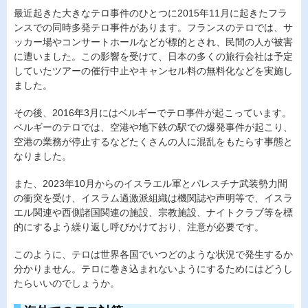
最近起きた大きなテロ事件のひとつに2015年11月に起きたフラ
ンスでの同時多発テロ事件があります。フランスのテロでは、サ
ッカー場やコンサートホールなどが標的とされ、民間の人が被害
に遭いました。この影響を受けて、日本の多くの旅行会社は予定
していたツアーの催行中止やキャンセル料の無料化などを実施し
ました。
その後、2016年3月にはベルギーでテロ事件が起こっています。
ベルギーのテロでは、空港や地下鉄の駅での爆発事件が起こり、
空港の業務が停止するなどたくさんの人に混乱をもたらす事態と
なりました。
また、2023年10月からのイスラエル軍とパレスチナ武装勢力間
の衝突を受け、イスラム過激派組織は機関誌や声明等で、イスラ
エル関連や西側諸国関連の施設、宗教施設、ナイトクラブ等を標
的にするよう繰り返し呼びかけており、注意が必要です。
このように、テロは世界各国でいつどのような状況で発生するか
分かりません。テロに巻き込まれないようにするためにはどうし
たらいいのでしょうか。