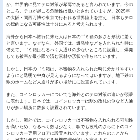
か、世界的に見てテロ対策が希薄であると言われています。今の
ところ、テロが起こる危険性は低いとされていますが、2025年
の大阪・関西万博や東京で行われる世界陸上を控え、日本もテロ
の標的になる可能性は十分にあると考えられます。
海外から日本へ旅行に来た人は日本のゴミ箱の多さと形状に驚く
と言います。なぜなら、外国では、爆発物などを入れられた時に
備えて、ゴミ箱はなるべく人通りの少ないところに設置し、爆発
しても被害が最小限で済む素材や形状で作られています。
しかし、日本のゴミ箱は、不審物を入れられた時に分かりやすい
ようにと透明で中身が見えるようになってはいますが、地下鉄の
駅のホームなど人通りが多い場所にに設置されています。
また、コインロッカーについても海外とのテロ対策の違いが顕著
に表れます。日本では、コインロッカーは駅の改札の側など人通
りが多い場所に数多く設置されています。
しかし、海外では、コインロッカーは不審物を入れられる可能性
が高いため、なるべく数は少なく、駅でも改札のさらに下のコイ
ンロッカー専用フロアに設置されています。これらのことから
も、日本はテロに関する危機管理が薄いと言えます。