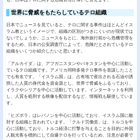
世界に脅威をもたらしているテロ組織
日本でニュースを見ていると、テロに関する事件はほとんどイス
ラム教というイメージで、組織の区別がつきにくいのが現状では
ないでしょうか。ニュースをもとに、海外旅行前から危機管理を
するため、日本の公安調査庁によって、危険だとされているテロ
組織をいくつか紹介したいと思います。
「アルカイダ」は、アフガニスタンやパキスタンを中心に活動し
ているテロ組織です。アメリカ同時多発テロ事件を首謀したこと
でも有名です。「イスラム国」は、占有地で産出される石油や誘
拐した人質の身代金を資金源とし、世界で脅威をふるっており、
イラクやシリアを中心に活動しています。インターネットを利用
し、人質を処刑する映像を配信するなど、情報戦も駆使していま
す。
「ヒズボラ」はレバノンを中心に活動しており、イスラム国に敵
対する組織と言われています。「クルド労働党」は、トルコを中
心に活動しており、トルコ経済に打撃を与えることを目的に外国
人観光客を標的にして自爆テロを行っているため、注意が必要で