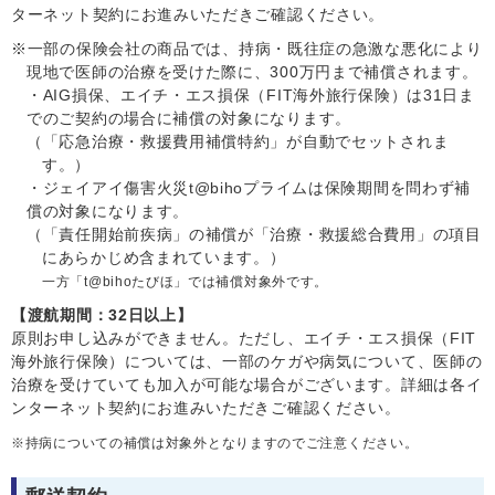
ターネット契約にお進みいただきご確認ください。
一部の保険会社の商品では、持病・既往症の急激な悪化により
現地で医師の治療を受けた際に、300万円まで補償されます。
・AIG損保、エイチ・エス損保（FIT海外旅行保険）は31日ま
でのご契約の場合に補償の対象になります。
（「応急治療・救援費用補償特約」が自動でセットされま
す。）
・ジェイアイ傷害火災t@bihoプライムは保険期間を問わず補
償の対象になります。
（「責任開始前疾病」の補償が「治療・救援総合費用」の項目
にあらかじめ含まれています。）
一方「t@bihoたびほ」では補償対象外です。
【渡航期間：32日以上】
原則お申し込みができません。ただし、エイチ・エス損保（FIT
海外旅行保険）については、一部のケガや病気について、医師の
治療を受けていても加入が可能な場合がございます。詳細は各イ
ンターネット契約にお進みいただきご確認ください。
持病についての補償は対象外となりますのでご注意ください。