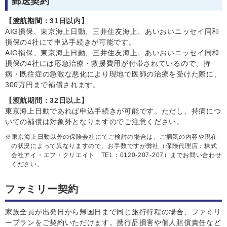
郵送契約
【渡航期間：31日以内】
AIG損保、東京海上日動、三井住友海上、あいおいニッセイ同和
損保の4社にて申込手続きが可能です。
AIG損保、東京海上日動、三井住友海上、あいおいニッセイ同和
損保の4社には応急治療・救援費用が付帯されているので、持
病・既往症の急激な悪化により現地で医師の治療を受けた際に、
300万円まで補償されます。
【渡航期間：32日以上】
東京海上日動であれば申込手続きが可能です。ただし、持病につ
いての補償は対象外となりますのでご注意ください。
東京海上日動以外の保険会社にてご検討の場合は、ご病気の内容や現在
の状況によって異なりますので、お手数ですが弊社（保険代理店：株式
会社アイ・エフ・クリエイト TEL：0120-207-207）までお問い合わせ
ください。
ファミリー契約
家族全員が出発日から帰国日まで同じ旅行行程の場合、ファミリ
ープランをご契約いただけます。携行品損害や個人賠償責任など