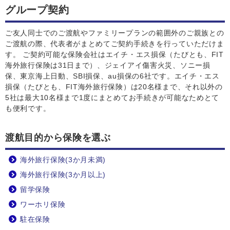
グループ契約
ご友人同士でのご渡航やファミリープランの範囲外のご親族との
ご渡航の際、代表者がまとめてご契約手続きを行っていただけま
す。 ご契約可能な保険会社はエイチ・エス損保（たびとも、FIT
海外旅行保険は31日まで）、ジェイアイ傷害火災、ソニー損
保、東京海上日動、SBI損保、au損保の6社です。エイチ・エス
損保（たびとも、FIT海外旅行保険）は20名様まで、それ以外の
5社は最大10名様まで1度にまとめてお手続きが可能なためとて
も便利です。
渡航目的から
保険を選ぶ
海外旅行保険(3か月未満)
海外旅行保険(3か月以上)
留学保険
ワーホリ保険
駐在保険