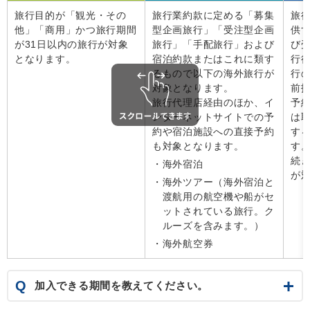
旅行目的が「観光・その
旅行業約款に定める「募集
旅
他」「商用」かつ旅行期間
型企画旅行」「受注型企画
供
が31日以内の旅行が対象
旅行」「手配旅行」および
び
となります。
宿泊約款またはこれに類す
行
るもので以下の海外旅行が
行
対象となります。
前
旅行代理店経由のほか、イ
予
ンターネットサイトでの予
は
約や宿泊施設への直接予約
す
も対象となります。
す
続
海外宿泊
が
海外ツアー（海外宿泊と
渡航用の航空機や船がセ
ットされている旅行。ク
ルーズを含みます。）
海外航空券
Q
加入できる期間を教えてください。