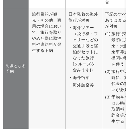
合
旅行目的が観
日本発着の海外
下記のすべ
光・その他、商
旅行が対象
あてはまる
用の場合におい
が対象
海外ツアー
て、旅行を取り
（飛行機・フ
旅行行程
やめた際に取消
ェリーなどの
最初に搭
料や違約料が発
交通手段と宿
乗・乗船
生する予約
泊がセットに
乗車等交
なった旅行
機関の利
[クルーズを
を伴う
対象となる
含みます]）
予約
旅行申込
海外宿泊
時に、旅
代金の前
海外航空券
いが必要
予約キャ
セル時に
取消料・
約金等が
生する