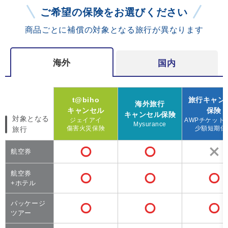
ご希望の保険をお選びください
商品ごとに補償の対象となる旅行が異なります
海外
国内
t@biho
旅行キャン
海外旅行
キャンセル
保険
キャンセル保険
対象となる
ジェイアイ
AWPチケット
Mysurance
傷害火災保険
少額短期保
旅行
航空券
航空券
+ホテル
パッケージ
ツアー