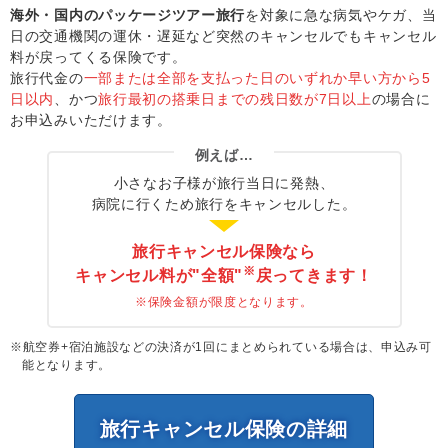
海外・国内のパッケージツアー旅行
を対象に急な病気やケガ、当
日の交通機関の運休・遅延など突然のキャンセルでもキャンセル
料が戻ってくる保険です。
旅行代金の
一部または全部を支払った日のいずれか早い方から5
日以内
、かつ
旅行最初の搭乗日までの残日数が7日以上
の場合に
お申込みいただけます。
例えば…
小さなお子様が旅行当日に発熱、
病院に行くため旅行をキャンセルした。
旅行キャンセル保険なら
※
キャンセル料が"全額"
戻ってきます！
※保険金額が限度となります。
※航空券+宿泊施設などの決済が1回にまとめられている場合は、申込み可
能となります。
旅行キャンセル保険の詳細