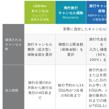
t@biho
旅行キャン
海外旅行
キャンセル
保険
キャンセル保険
ジェイアイ
AWPチケット
Mysurance
傷害火災保険
少額短期保
実際に負担したキャンセル
旅行代金合
補償される
旅行キャンセル
補償の上限金額
を
キャンセル
料
費用（拡大型）
（保険金額）を
入力し補償
保険金額を選択
選択
（50％
100％）を
旅行代金の
または全部
払った日の
旅行出発の6か
旅行予約から14
れか早い方
月前から旅行出
日以内かつ出発
5日以内、
加入期限
発日の4日前ま
の9日前まで
旅行最初の
で
日までの残
が7日以上