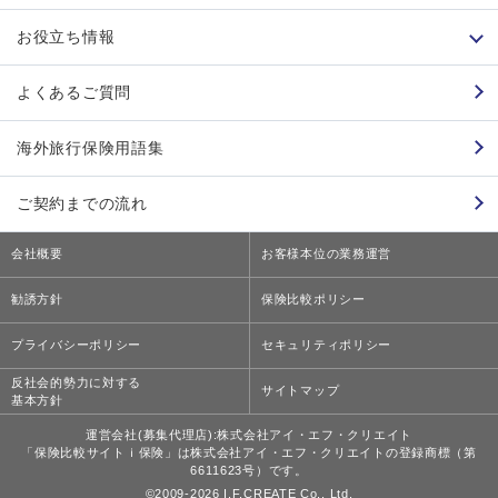
お役立ち情報
よくあるご質問
海外旅行保険用語集
ご契約までの流れ
会社概要
お客様本位の業務運営
勧誘方針
保険比較ポリシー
プライバシーポリシー
セキュリティポリシー
反社会的勢力に対する
サイトマップ
基本方針
運営会社(募集代理店):株式会社アイ・エフ・クリエイト
「保険比較サイトｉ保険」は株式会社アイ・エフ・クリエイトの登録商標（第
6611623号）です。
©2009-
2026
I.F.CREATE Co., Ltd.