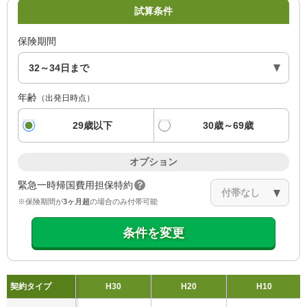
試算条件
保険期間
年齢
（出発日時点）
29歳以下
30歳～69歳
オプション
緊急一時帰国費用担保特約
※保険期間が
3ヶ月超
の場合のみ付帯可能
条件を変更
契約タイプ
H30
H20
H10