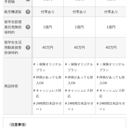
手荷物
航空機遅延
付帯あり
付帯あり
付帯あり
留学生賠償
責任
危険担
1億円
1億円
1億円
保特約
留学生生活
用動産
損害
40万円
40万円
40万円
担保特約
# ｉ保険オリジナル
# ｉ保険オリジナル
# ｉ保険オリジナル
プラン
プラン
プラン
# 持病があっても加
# 持病があっても加
# 持病があっても加
入OK
入OK
入OK
商品特長
# キャッシュレス対
# キャッシュレス対
# キャッシュレス対
応
応
応
# 24時間日本語サポ
# 24時間日本語サポ
# 24時間日本語サポ
ート
ート
ート
〈注意事項〉