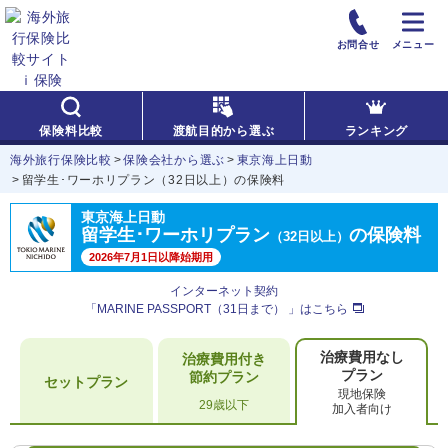
お問合せ
メニュー
保険料比較
渡航目的から選ぶ
ランキング
海外旅行保険比較
保険会社から選ぶ
東京海上日動
留学生･ワーホリプラン（32日以上）の保険料
東京海上日動
留学生･ワーホリプラン
の保険料
（32日以上）
2026年7月1日以降始期用
インターネット契約
「MARINE PASSPORT（31日まで） 」はこちら
治療費用なし
治療費用付き
プラン
節約プラン
セットプラン
現地保険
29歳以下
加入者向け