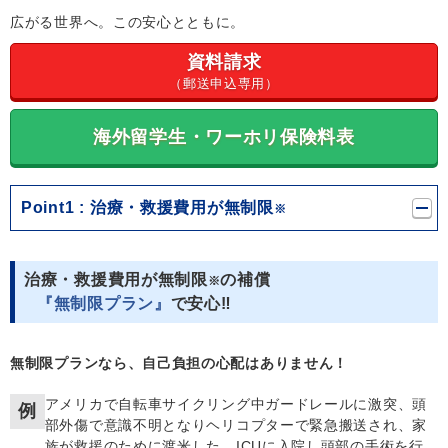
広がる世界へ。この安心とともに。
資料請求
（郵送申込専用）
海外留学生・ワーホリ保険料表
Point1
治療・救援費用が無制限
治療・救援費用が無制限
の補償
『無制限プラン』
で安心‼
無制限プランなら、自己負担の心配はありません！
アメリカで自転車サイクリング中ガードレールに激突、頭
例
部外傷で意識不明となりヘリコプターで緊急搬送され、家
族が救援のために渡米した。ICUに入院し頭部の手術を行