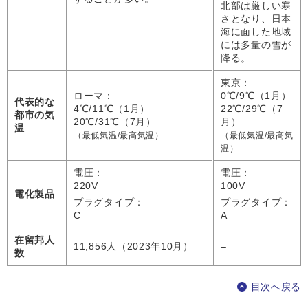
北部は厳しい寒
さとなり、日本
海に面した地域
には多量の雪が
降る。
東京：
ローマ：
0℃/9℃（1月）
代表的な
4℃/11℃（1月）
22℃/29℃（7
都市の気
20℃/31℃（7月）
月）
温
（最低気温/最高気温）
（最低気温/最高気
温）
電圧：
電圧：
220V
100V
電化製品
プラグタイプ：
プラグタイプ：
C
A
在留邦人
11,856人（2023年10月）
–
数
目次へ戻る