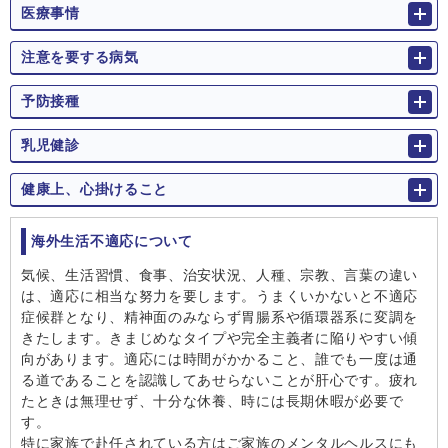
医療事情
注意を要する病気
予防接種
乳児健診
健康上、心掛けること
海外⽣活不適応について
気候、⽣活習慣、⾷事、治安状況、⼈種、宗教、⾔葉の違い
は、適応に相当な努⼒を要します。うまくいかないと不適応
症候群となり、精神⾯のみならず胃腸系や循環器系に変調を
きたします。きまじめなタイプや完全主義者に陥りやすい傾
向があります。適応には時間がかかること、誰でも⼀度は通
る道であることを認識してあせらないことが肝⼼です。疲れ
たときは無理せず、⼗分な休養、時には⻑期休暇が必要で
す。
特に家族で赴任されている⽅はご家族のメンタルヘルスにも