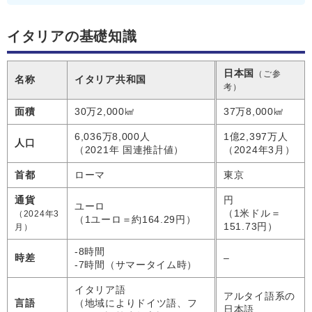
イタリアの基礎知識
日本国
（ご参
名称
イタリア共和国
考）
面積
30万2,000㎢
37万8,000㎢
6,036万8,000人
1億2,397万人
人口
（2021年 国連推計値）
（2024年3月）
首都
ローマ
東京
通貨
円
ユーロ
（1米ドル＝
（2024年3
（1ユーロ＝約164.29円）
151.73円）
月）
-8時間
時差
–
-7時間（サマータイム時）
イタリア語
アルタイ語系の
言語
（地域によりドイツ語、フ
日本語