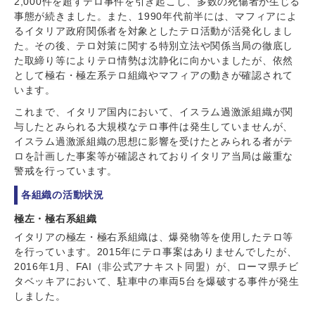
2,000件を超すテロ事件を引き起こし、多数の死傷者が生じる
事態が続きました。また、1990年代前半には、マフィアによ
るイタリア政府関係者を対象としたテロ活動が活発化しまし
た。その後、テロ対策に関する特別立法や関係当局の徹底し
た取締り等によりテロ情勢は沈静化に向かいましたが、依然
として極右・極左系テロ組織やマフィアの動きが確認されて
います。
これまで、イタリア国内において、イスラム過激派組織が関
与したとみられる大規模なテロ事件は発生していませんが、
イスラム過激派組織の思想に影響を受けたとみられる者がテ
ロを計画した事案等が確認されておりイタリア当局は厳重な
警戒を行っています。
各組織の活動状況
極左・極右系組織
イタリアの極左・極右系組織は、爆発物等を使用したテロ等
を行っています。2015年にテロ事案はありませんでしたが、
2016年1月、FAI（非公式アナキスト同盟）が、ローマ県チビ
タベッキアにおいて、駐車中の車両5台を爆破する事件が発生
しました。