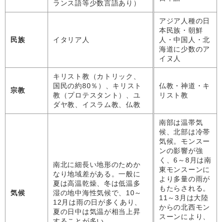
ランス語等少数言語あり）
アジア人種の日
本民族・朝鮮
民族
イタリア人
人・中国人・北
海道に少数のア
イヌ人
キリスト教（カトリック、
国民の約80％）、キリスト
仏教・神道・キ
宗教
教（プロテスタント）、ユ
リスト教
ダヤ教、イスラム教、仏教
南部は温帯気
候、北部は冷帯
気候。モンスー
ンの影響が強
く、6～8月は南
南北に細長い地形のためか
東モンスーンに
なり地域差がある。一般に
より多量の雨が
夏は高温乾燥、冬は低温多
もたらされる。
気候
湿の地中海性気候で、10～
11～3月は大陸
12月は雨の日が多くあり、
からの北西モン
夏の日中は気温が相当上昇
スーンにより、
することが多い。