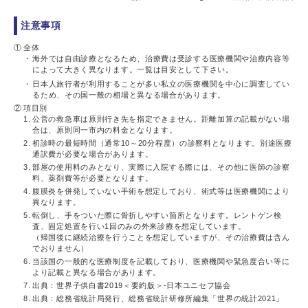
注意事項
①
全体
海外では自由診療となるため、治療費は受診する医療機関や治療内容等
によって大きく異なります。一覧は目安として下さい。
日本人旅行者が利用することが多い私立の医療機関を中心に調査してい
るため、その国一般の相場と異なる場合があります。
②
項目別
1.
公営の救急車は原則行き先を指定できません。距離加算の記載がない場
合は、原則同一市内の料金となります。
2.
初診時の最短時間（通常10～20分程度）の診察料となります。別途医療
通訳費が必要な場合があります。
3.
部屋の使用料のみとなり、実際に入院する際には、その他に医師の診察
料、薬剤費等が必要となります。
4.
腹膜炎を併発していない手術を想定しており、術式等は医療機関により
異なります。
5.
転倒し、手をついた際に骨折しやすい箇所となります。レントゲン検
査、固定処置を行い1回のみの外来診療を想定しています。
（帰国後に継続治療を行うことを想定していますが、その治療費は含ん
でおりません）
6.
当該国の一般的な医療制度を記載しており、医療機関や緊急度合い等に
より記載と異なる場合があります。
7.
出典：世界子供白書2019＜要約版＞-日本ユニセフ協会
8.
出典：総務省統計局発行、総務省統計研修所編集「世界の統計2021」