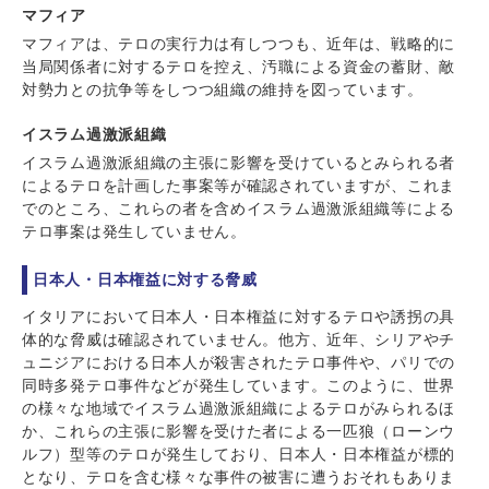
マフィア
マフィアは、テロの実行力は有しつつも、近年は、戦略的に
当局関係者に対するテロを控え、汚職による資金の蓄財、敵
対勢力との抗争等をしつつ組織の維持を図っています。
イスラム過激派組織
イスラム過激派組織の主張に影響を受けているとみられる者
によるテロを計画した事案等が確認されていますが、これま
でのところ、これらの者を含めイスラム過激派組織等による
テロ事案は発生していません。
日本人・日本権益に対する脅威
イタリアにおいて日本人・日本権益に対するテロや誘拐の具
体的な脅威は確認されていません。他方、近年、シリアやチ
ュニジアにおける日本人が殺害されたテロ事件や、パリでの
同時多発テロ事件などが発生しています。このように、世界
の様々な地域でイスラム過激派組織によるテロがみられるほ
か、これらの主張に影響を受けた者による一匹狼（ローンウ
ルフ）型等のテロが発生しており、日本人・日本権益が標的
となり、テロを含む様々な事件の被害に遭うおそれもありま