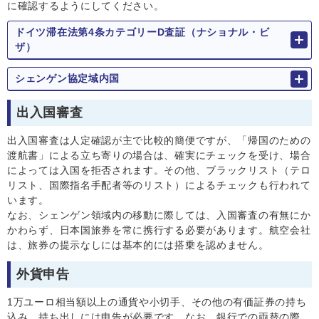
に確認するようにしてください。
ドイツ滞在法第4条カテゴリーD査証（ナショナル・ビ
ザ）
シェンゲン協定域内国
出入国審査
出入国審査は人定確認が主で比較的簡便ですが、「帰国のための
渡航書」による立ち寄りの場合は、確実にチェックを受け、場合
によっては入国を拒否されます。その他、ブラックリスト（テロ
リスト、国際指名手配者等のリスト）によるチェックも行われて
います。
なお、シェンゲン領域内の移動に際しては、入国審査の有無にか
かわらず、日本国旅券を常に携行する必要があります。航空会社
は、旅券の提示なしには基本的には搭乗を認めません。
外貨申告
1万ユーロ相当額以上の通貨や小切手、その他の有価証券の持ち
込み、持ち出しには申告が必要です。なお、銀行での両替の際、