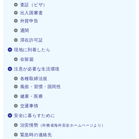
査証（ビザ）
出入国審査
外貨申告
通関
滞在許可証
現地に到着したら
在留届
注意が必要な生活環境
各種取締法規
風俗・習慣・国民性
健康・医療
交通事情
安全に暮らすために
治安情勢
（外務省海外安全ホームページより）
緊急時の連絡先