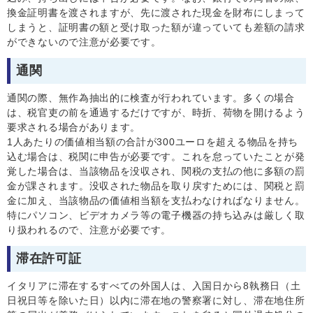
換金証明書を渡されますが、先に渡された現金を財布にしまって
しまうと、証明書の額と受け取った額が違っていても差額の請求
ができないので注意が必要です。
通関
通関の際、無作為抽出的に検査が行われています。多くの場合
は、税官吏の前を通過するだけですが、時折、荷物を開けるよう
要求される場合があります。
1人あたりの価値相当額の合計が300ユーロを超える物品を持ち
込む場合は、税関に申告が必要です。これを怠っていたことが発
覚した場合は、当該物品を没収され、関税の支払の他に多額の罰
金が課されます。没収された物品を取り戻すためには、関税と罰
金に加え、当該物品の価値相当額を支払わなければなりません。
特にパソコン、ビデオカメラ等の電子機器の持ち込みは厳しく取
り扱われるので、注意が必要です。
滞在許可証
イタリアに滞在するすべての外国人は、入国日から8執務日（土
日祝日等を除いた日）以内に滞在地の警察署に対し、滞在地住所