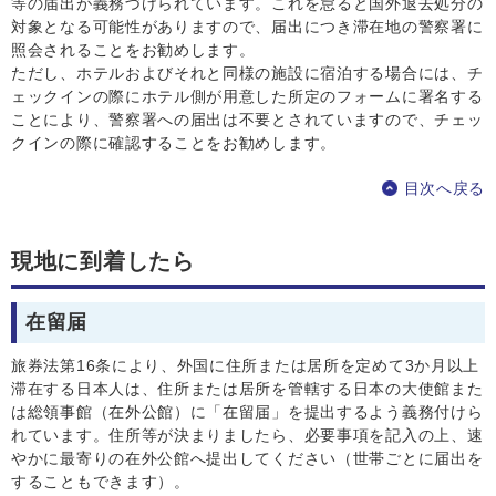
等の届出が義務づけられています。これを怠ると国外退去処分の
対象となる可能性がありますので、届出につき滞在地の警察署に
照会されることをお勧めします。
ただし、ホテルおよびそれと同様の施設に宿泊する場合には、チ
ェックインの際にホテル側が用意した所定のフォームに署名する
ことにより、警察署への届出は不要とされていますので、チェッ
クインの際に確認することをお勧めします。
目次へ戻る
現地に到着したら
在留届
旅券法第16条により、外国に住所または居所を定めて3か月以上
滞在する日本人は、住所または居所を管轄する日本の大使館また
は総領事館（在外公館）に「在留届」を提出するよう義務付けら
れています。住所等が決まりましたら、必要事項を記入の上、速
やかに最寄りの在外公館へ提出してください（世帯ごとに届出を
することもできます）。