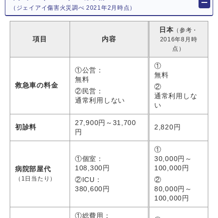
（ジェイアイ傷害火災調べ 2021年2月時点）
日本
（参考・
項目
内容
2016年8月時
点）
①
①公営：
無料
無料
救急車の料金
②
②民営：
通常利用しな
通常利用しない
い
27,900円～31,700
初診料
2,820円
円
①
①個室：
30,000円～
108,300円
100,000円
病院部屋代
（1日当たり）
②ICU：
②
380,600円
80,000円～
100,000円
①総費用：