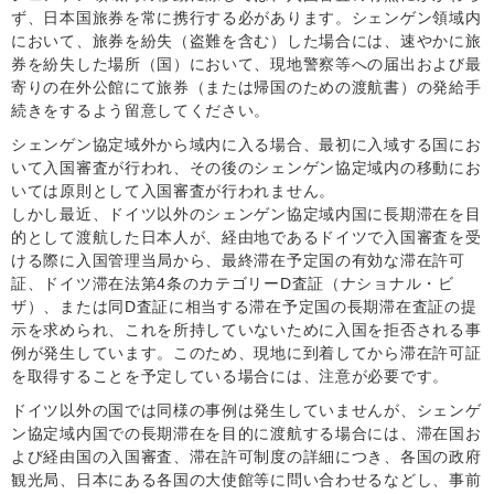
ず、日本国旅券を常に携行する必があります。シェンゲン領域内
において、旅券を紛失（盗難を含む）した場合には、速やかに旅
券を紛失した場所（国）において、現地警察等への届出および最
寄りの在外公館にて旅券（または帰国のための渡航書）の発給手
続きをするよう留意してください。
シェンゲン協定域外から域内に入る場合、最初に入域する国にお
いて入国審査が行われ、その後のシェンゲン協定域内の移動にお
いては原則として入国審査が行われません。
しかし最近、ドイツ以外のシェンゲン協定域内国に長期滞在を目
的として渡航した日本人が、経由地であるドイツで入国審査を受
ける際に入国管理当局から、最終滞在予定国の有効な滞在許可
証、ドイツ滞在法第4条のカテゴリーD査証（ナショナル・ビ
ザ）、または同D査証に相当する滞在予定国の長期滞在査証の提
示を求められ、これを所持していないために入国を拒否される事
例が発生しています。このため、現地に到着してから滞在許可証
を取得することを予定している場合には、注意が必要です。
ドイツ以外の国では同様の事例は発生していませんが、シェンゲ
ン協定域内国での長期滞在を目的に渡航する場合には、滞在国お
よび経由国の入国審査、滞在許可制度の詳細につき、各国の政府
観光局、日本にある各国の大使館等に問い合わせるなどし、事前