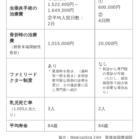
①
1,522,400円～
600,000円
虫垂炎手術の
1,649,300円
治療費
②
②平均入院日数：
4日間
2日
骨折時の治療
費
1,015,000円
20,000円
（橈骨末端閉鎖性
骨折）
なし
あり
＊
初診から専門医
＊
緊急時を除き、（歯科
の受診が可能
ファミリード
等一部を除き）全科診
（ただし、総合
クター制度
察可能な医師の診察を
病院等で紹介状
受け、その後必要に応
が必要な場合あ
じ専門医へ紹介
り）
乳児死亡率
3人
2人
（1,000人当た
り）
平均寿命
84歳
84歳
協力：Medicalling 24H 聖路加国際病院