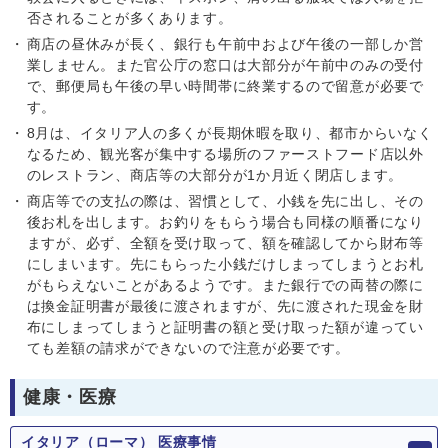
否されることが多くあります。
商店の昼休みが長く、銀行も午前中および午後の一部しか営
業しません。また官公庁の窓口は大部分が午前中のみの受付
で、郵便局も午後の早い時間帯に終業するので留意が必要で
す。
8月は、イタリア人の多くが長期休暇を取り、都市からいなく
なるため、観光客が集中する場所のファーストフード店以外
のレストラン、商店等の大部分が1か月近く閉店します。
商店等での支払の際は、習慣として、小銭を先に出し、その
後お札を出します。お釣りをもらう場合も同様の順番になり
ますが、必ず、全額を受け取って、額を確認してから財布等
にしまいます。先にもらった小銭だけしまってしまうとお札
がもらえないことがあるようです。また銀行での両替の際に
は換金証明書が最後に渡されますが、先に渡された現金を財
布にしまってしまうと証明書の額と受け取った額が違ってい
ても差額の請求ができないので注意が必要です。
健康・医療
イタリア（ローマ） 医療事情