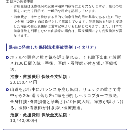
③
日本の医療事情
詳細金額は医療機関の設備や治療内容等により異なりますが、概ねの理
解をいただく目的で、一般的な料金を記載しています。
治療費は、海外と比較する目的で健康保険利用の基準である1点10円か
つ全額（10割）自己負担として算出しています。健康保険を利用し受診
した場合の自己負担額は通常記載よりも低額となります。また、日本で
健康保険を利用しない自由診療の場合は、医療機関により点数換算が異
なります。
過去に発生した保険請求事故実例（イタリア）
ホテルで頭痛と吐き気を訴え倒れる。くも膜下出血と診断
され36日間入院・手術。医師・看護師が付き添い医療搬
送。
治療・救援費用 保険金支払額：
23,138,474円
山道を歩行中にバランスを崩し転倒。リュックの重さで背
中から20m滑り落ち岩に頭を強打しヘリコプターで搬送。
全身打撲･脊髄損傷と診断され10日間入院。家族が駆けつけ
る。医師･看護師が付き添い医療搬送。
治療・救援費用 保険金支払額：
13,440,000円