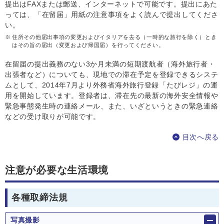
提出はFAXまたは郵送、インターネットで可能です。提出にあた
っては、「在留届」用紙の注意事項をよく読んで提出してくださ
い。
※
住所その他届出事項の変更およびイタリアを去る（一時的な旅行を除く）とき
はその旨の届出（変更および帰国届）を行ってください。
在留届の提出義務のない3か月未満の短期渡航者（海外旅行者・
出張者など）についても、現地での滞在予定を登録できるシステ
ムとして、2014年7月より外務省海外旅行登録「たびレジ」の運
用を開始しています。登録者は、滞在先の最新の海外安全情報や
緊急事態発生時の連絡メール、また、いざというときの緊急連絡
などの受け取りが可能です。
目次へ戻る
注意が必要な生活環境
各種取締法規
写真撮影