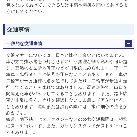
気を配ってあげて、できるだけ不満や愚痴を聞いてあげるよ
うにしてください。
交通事情
一般的な交通事情
交通マナーについては、日本と比べて良いとはいえません。
車が方向指示器を点灯させずに行う無理な割り込みや追い越
し、突然の右左折や停車などが日常的にみられます。車・二
輪車・歩行者ともに信号を守らないこともあり、また、車や
二輪車が一方通行の道を逆行してきたり、二輪車が歩道を走
行してくることもまれではありません。高速道路で、出口を
間違えた車がバッグしてくることもあります。また、路上駐
車が非常に多く、周りを確認しないまま急にドアを開けるこ
ともあります。運転または歩行の際には、常に細心の注意が
必要です。
鉄道、地下鉄、バス、タクシーなどの公共交通機関は、頻繁
にストを行います。また、ガソリンスタンドがストを行うこ
ともあります。