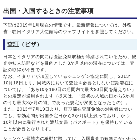
出国・入国するときの注意事項
下記は2019年1月現在の情報です。最新情報については、外務
省・駐日イタリア大使館等のウェブサイトを参照してください。
査証（ビザ）
日本とイタリアの間には査証免除取極が締結されているため、観
光や知人訪問などを目的とした3か月以内の滞在については、査
証の取得が不要です。
なお、イタリアが加盟しているシェンゲン協定に関し、2013年
10月18日より、同域内において査証を必要としない短期滞在に
ついては、「あらゆる180日の期間内で最大90日間を超えない」
との規定が適用されます（従来は、「最初の入域の日から6か月
のうち最大3か月の間」であった規定が変更となったもの）。
また、2013年7月19日より、短期滞在査証免除の対象者につい
ても、有効期間が出国予定日から3か月以上残っており、かつ、
10年以内に発行された渡航文書（パスポート）を保持している
ことが必要となります。
シェンゲン領域内の移動に際しては、入国審査の有無にかかわら