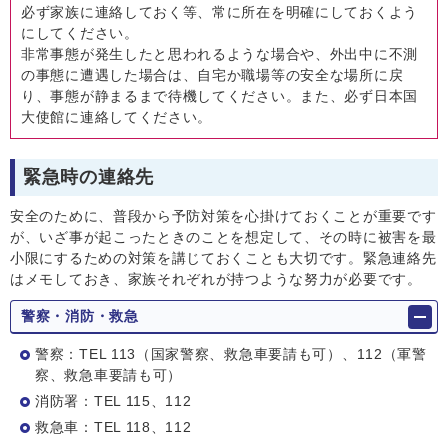
必ず家族に連絡しておく等、常に所在を明確にしておくよう
にしてください。
⾮常事態が発⽣したと思われるような場合や、外出中に不測
の事態に遭遇した場合は、⾃宅か職場等の安全な場所に戻
り、事態が静まるまで待機してください。また、必ず⽇本国
⼤使館に連絡してください。
緊急時の連絡先
安全のために、普段から予防対策を心掛けておくことが重要です
が、いざ事が起こったときのことを想定して、その時に被害を最
小限にするための対策を講じておくことも大切です。緊急連絡先
はメモしておき、家族それぞれが持つような努力が必要です。
警察・消防・救急
警察：TEL 113（国家警察、救急⾞要請も可）、112（軍警
察、救急⾞要請も可）
消防署：TEL 115、112
救急⾞：TEL 118、112