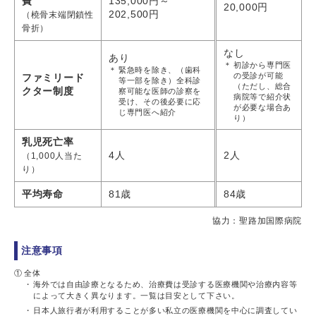
費
135,000円～
20,000円
202,500円
（橈骨末端閉鎖性
骨折）
なし
あり
＊
初診から専門医
＊
緊急時を除き、（歯科
の受診が可能
ファミリード
等一部を除き）全科診
（ただし、総合
クター制度
察可能な医師の診察を
病院等で紹介状
受け、その後必要に応
が必要な場合あ
じ専門医へ紹介
り）
乳児死亡率
4人
2人
（1,000人当た
り）
平均寿命
81歳
84歳
協力：聖路加国際病院
注意事項
①
全体
海外では自由診療となるため、治療費は受診する医療機関や治療内容等
によって大きく異なります。一覧は目安として下さい。
日本人旅行者が利用することが多い私立の医療機関を中心に調査してい