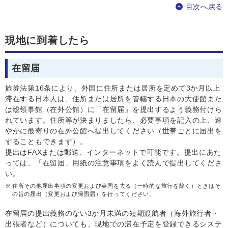
目次へ戻る
現地に到着したら
在留届
旅券法第16条により、外国に住所または居所を定めて3か月以上
滞在する日本人は、住所または居所を管轄する日本の大使館また
は総領事館（在外公館）に「在留届」を提出するよう義務付けら
れています。住所等が決まりましたら、必要事項を記入の上、速
やかに最寄りの在外公館へ提出してください（世帯ごとに届出を
することもできます）。
提出はFAXまたは郵送、インターネットで可能です。提出にあた
っては、「在留届」用紙の注意事項をよく読んで提出してくださ
い。
※
住所その他届出事項の変更および英国を去る（一時的な旅行を除く）ときはそ
の旨の届出（変更および帰国届）を行ってください。
在留届の提出義務のない3か月未満の短期渡航者（海外旅行者・
出張者など）についても、現地での滞在予定を登録できるシステ