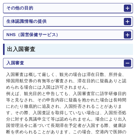
その他の目的
生体認識情報の提供
NHS（国営保健サービス）
出入国審査
入国審査
入国審査は概して厳しく、観光の場合は滞在日数、所持金、
帰国用航空券の有無等が審査され、滞在目的に疑義ありと認
められる場合には入国は許可されません。
例えば、観光目的と申告しても、入国審査官に語学研修目的
等と見なされ、その申告内容に疑義を抱かれた場合は長時間
にわたり徹底的に追及され、入国拒否されることがありま
す。その際、入国査証を取得していない場合は、入国拒否処
分に対する異議申立て等は認められません。場合により出入
国管理法令に基づいて長期滞在予定者が入国する際、健康診
断を求められることがあります。この場合、空港内で医師の