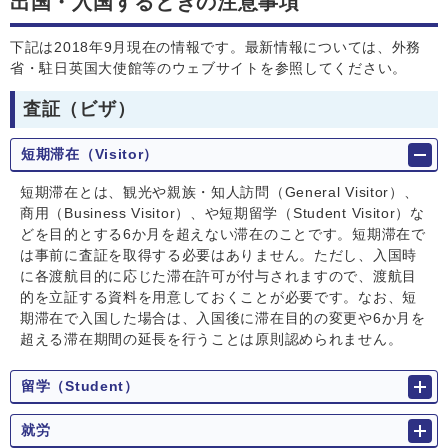
出国・入国するときの注意事項
下記は2018年9月現在の情報です。最新情報については、外務
省・駐日英国大使館等のウェブサイトを参照してください。
査証（ビザ）
短期滞在（Visitor）
短期滞在とは、観光や親族・知人訪問（General Visitor）、
商用（Business Visitor）、や短期留学（Student Visitor）な
どを目的とする6か月を超えない滞在のことです。短期滞在で
は事前に査証を取得する必要はありません。ただし、入国時
に各渡航目的に応じた滞在許可が付与されますので、渡航目
的を立証する資料を用意しておくことが必要です。なお、短
期滞在で入国した場合は、入国後に滞在目的の変更や6か月を
超える滞在期間の延長を行うことは原則認められません。
留学（Student）
就労