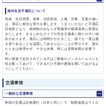
海外⽣活不適応について
気候、⽣活習慣、⾷事、治安状況、⼈種、宗教、⾔葉の違い
は、適応に相当な努⼒を要します。うまくいかないと不適応
症候群となり、精神⾯のみならず胃腸系や循環器系に変調を
きたします。きまじめなタイプや完全主義者に陥りやすい傾
向があります。適応には時間がかかること、誰でも⼀度は通
る道であることを認識してあせらないことが肝⼼です。疲れ
たときは無理せず、⼗分な休養、時には⻑期休暇が必要で
す。
特に家族で赴任されている⽅はご家族のメンタルヘルスにも
気を配ってあげて、できるだけ不満や愚痴を聞いてあげるよ
うにしてください。
交通事情
一般的な交通事情
車両の交通は左側通行（日本と同じ）で、制限速度はマイル