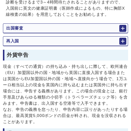
診断を受けるまで3～4時間待たされることがありますので、
入国前に英文の健康証明書（医師作成によるもの、特に胸部X
線検査の結果）を用意しておくことをお勧めします。
出国審査
再入国
外貨申告
現金（すべての通貨）の持ち込み・持ち出しに際して、欧州連合
（EU）加盟国以外の国・地域から英国に直接入国する場合また
は英国からEU加盟国以外の国・地域へ直接向かう場合で、1万ユ
ーロ相当以上の現金を英国内に持ち込むまたは英国外に持ち出す
場合には、申告する義務があります。この場合の現金とは、銀行
手形及びあらゆる種類の小切手（トラベラーズチェック等）を含
みます。申告書は、出入国する空港等で入手できます。
なお、申告の義務を怠ったり、申告内容に誤りがあったりする場
合は、最高英貨5,000ポンドの罰金が科され、現金を没収される
ことがあります。