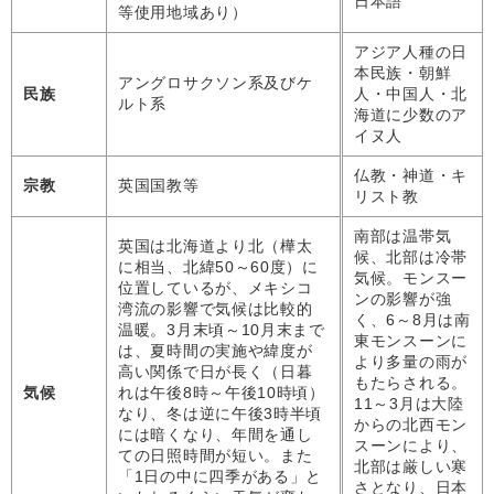
日本語
等使用地域あり）
アジア人種の日
本民族・朝鮮
アングロサクソン系及びケ
民族
人・中国人・北
ルト系
海道に少数のア
イヌ人
仏教・神道・キ
宗教
英国国教等
リスト教
南部は温帯気
英国は北海道より北（樺太
候、北部は冷帯
に相当、北緯50～60度）に
気候。モンスー
位置しているが、メキシコ
ンの影響が強
湾流の影響で気候は比較的
く、6～8月は南
温暖。3月末頃～10月末まで
東モンスーンに
は、夏時間の実施や緯度が
より多量の雨が
高い関係で日が長く（日暮
もたらされる。
気候
れは午後8時～午後10時頃）
11～3月は大陸
なり、冬は逆に午後3時半頃
からの北西モン
には暗くなり、年間を通し
スーンにより、
ての日照時間が短い。また
北部は厳しい寒
「1日の中に四季がある」と
さとなり、日本