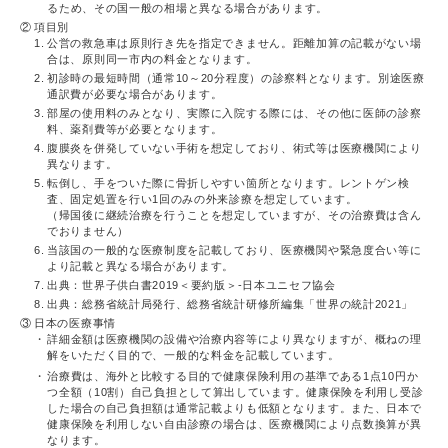
るため、その国一般の相場と異なる場合があります。
②
項目別
1.
公営の救急車は原則行き先を指定できません。距離加算の記載がない場
合は、原則同一市内の料金となります。
2.
初診時の最短時間（通常10～20分程度）の診察料となります。別途医療
通訳費が必要な場合があります。
3.
部屋の使用料のみとなり、実際に入院する際には、その他に医師の診察
料、薬剤費等が必要となります。
4.
腹膜炎を併発していない手術を想定しており、術式等は医療機関により
異なります。
5.
転倒し、手をついた際に骨折しやすい箇所となります。レントゲン検
査、固定処置を行い1回のみの外来診療を想定しています。
（帰国後に継続治療を行うことを想定していますが、その治療費は含ん
でおりません）
6.
当該国の一般的な医療制度を記載しており、医療機関や緊急度合い等に
より記載と異なる場合があります。
7.
出典：世界子供白書2019＜要約版＞-日本ユニセフ協会
8.
出典：総務省統計局発行、総務省統計研修所編集「世界の統計2021」
③
日本の医療事情
詳細金額は医療機関の設備や治療内容等により異なりますが、概ねの理
解をいただく目的で、一般的な料金を記載しています。
治療費は、海外と比較する目的で健康保険利用の基準である1点10円か
つ全額（10割）自己負担として算出しています。健康保険を利用し受診
した場合の自己負担額は通常記載よりも低額となります。また、日本で
健康保険を利用しない自由診療の場合は、医療機関により点数換算が異
なります。