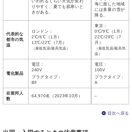
いわれるくらい天気が変わ
海に面した地域
りやすく、夏でも肌寒いと
には多量の雪が
きがある。
降る。
東京：
ロンドン：
0℃/9℃（1月）
代表的な
2℃/6℃（1月）
22℃/29℃（7
都市の気
13℃/22℃（7月）
月）
温
（最低気温/最高気温）
（最低気温/最高気
温）
電圧：
電圧：
240V
100V
電化製品
プラグタイプ：
プラグタイプ：
BF
A
在留邦人
64,970名（2023年10月）
–
数
目次へ戻る