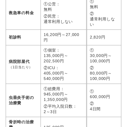
①
①公営：
無料
無料
救急車の料金
②
②民営：
通常利用しな
通常利用しない
い
16,200円～27,000
初診料
2,820円
円
①個室：
①
135,000円～
30,000円～
202,500円
100,000円
病院部屋代
（1日当たり）
②ICU：
②
405,000円～
80,000円～
540,000円
100,000円
①総費用：
①
945,000円～
600,000円
虫垂炎手術の
1,350,000円
治療費
②
②平均入院日数：
4日間
2～3日
骨折時の治療