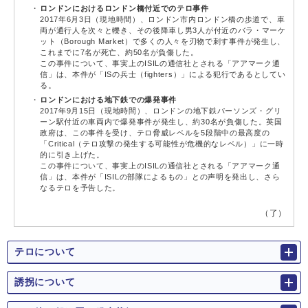
ロンドンにおけるロンドン橋付近でのテロ事件
2017年6月3日（現地時間）、ロンドン市内ロンドン橋の歩道で、車
両が通行人を次々と轢き、その後降車し男3人が付近のバラ・マーケ
ット（Borough Market）で多くの人々を刃物で刺す事件が発生し、
これまでに7名が死亡、約50名が負傷した。
この事件について、事実上のISILの通信社とされる「アアマーク通
信」は、本件が「ISの兵士（fighters）」による犯行であるとしてい
る。
ロンドンにおける地下鉄での爆発事件
2017年9月15日（現地時間）、ロンドンの地下鉄パーソンズ・グリ
ーン駅付近の車両内で爆発事件が発生し、約30名が負傷した。英国
政府は、この事件を受け、テロ脅威レベルを5段階中の最高度の
「Critical（テロ攻撃の発生する可能性が危機的なレベル）」に一時
的に引き上げた。
この事件について、事実上のISILの通信社とされる「アアマーク通
信」は、本件が「ISILの部隊によるもの」との声明を発出し、さら
なるテロを予告した。
（了）
テロについて
誘拐について