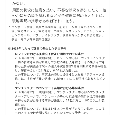
かない。
周囲の状況に注意を払い、不審な状況を察知したら、速
やかにその場を離れるなど安全確保に努めるとともに、
現地当局の指示があればそれに従う。
＊
コンサート会場、公共交通機関等、記念日・祝祭日等のイベント会
場、観光スポット、観光地周辺の道路、レストラン、ホテル、ショッ
ピングモール、パブ、ナイトクラブ、映画館等人が多く集まる施設、
教会・モスク等宗教関係施設
※
2017年に入って英国で発生したテロ事件
ロンドンにおける英議会下院及び周辺でのテロ事件
2017年3月22日（現地時間）、ロンドン中心部・ウェストミンスタ
ー橋の歩道を車両が暴走して多数の通行人を轢き、その後ナイフを
持った男が英議会下院への侵入を試み警官1名を刺殺する事件が発生
し、警官を含む4名が死亡、約50名が負傷した。
この事件について、事実上のISILの通信社とされる「アアマーク通
信」は、本件が「ISの兵士（soldier）」による犯行であるとしてい
る。
マンチェスターのコンサート会場における爆発事件
2017年5月22日（現地時間）、マンチェスター中心部のマンチェス
ター・アリーナで、コンサートの終わりに会場の出口付近で爆発物
を持った男が自爆する事件が発生し、22名が死亡、100名以上が負
傷した。
この事件について、ISILはSNS上で本件が「カリフの戦士」による
ものとする犯行声明を発し、さらなるテロを予告した。