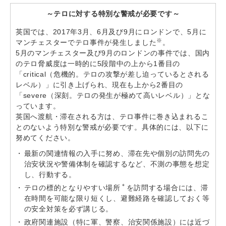
～テロに対する特別な警戒が必要です～
英国では、2017年3月、6月及び9月にロンドンで、5月に
※
マンチェスターでテロ事件が発生しました
。
5月のマンチェスター及び9月のロンドンの事件では、国内
のテロ脅威度は一時的に5段階中の上から1番目の
「critical（危機的。テロの攻撃が差し迫っているとされる
レベル）」に引き上げられ、現在も上から2番目の
「severe（深刻。テロの発生が極めて高いレベル）」とな
っています。
英国へ渡航・滞在される方は、テロ事件に巻き込まれるこ
とのないよう特別な警戒が必要です。具体的には、以下に
努めてください。
最新の関連情報の入手に努め、滞在先や個別の訪問先の
治安状況や警備体制を確認するなど、不測の事態を想定
し、行動する。
＊
テロの標的となりやすい場所
を訪問する場合には、滞
在時間を可能な限り短くし、避難経路を確認しておく等
の安全対策を必ず講じる。
政府関連施設（特に軍、警察、治安関係施設）には近づ